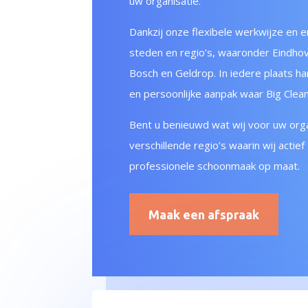
uw organisatie.
Dankzij onze flexibele werkwijze en e
steden en regio’s, waaronder Eindho
Bosch en Geldrop. In iedere plaats h
en persoonlijke aanpak waar Big Clea
Bent u benieuwd wat wij voor uw orga
verschillende regio’s waarin wij actie
professionele schoonmaak op maat.
Maak een afspraak