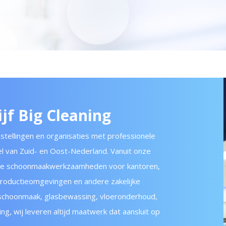
f Big Cleaning
nstellingen en organisaties met professionele
l van Zuid- en Oost-Nederland. Vanuit onze
nde schoonmaakwerkzaamheden voor kantoren,
productieomgevingen en andere zakelijke
e schoonmaak, glasbewassing, vloeronderhoud,
ging, wij leveren altijd maatwerk dat aansluit op