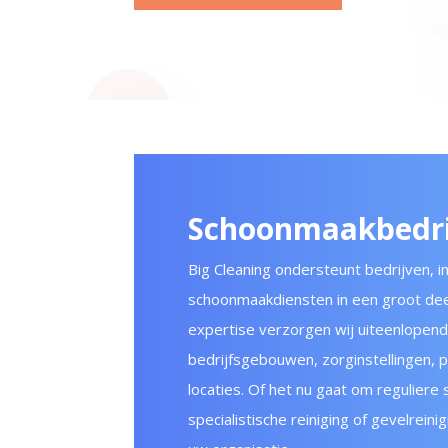
Schoonmaakbedrij
Big Cleaning ondersteunt bedrijven, i
schoonmaakdiensten in een groot dee
expertise verzorgen wij uiteenlope
bedrijfsgebouwen, zorginstellingen, 
locaties. Of het nu gaat om regulier
specialistische reiniging of gevelreini