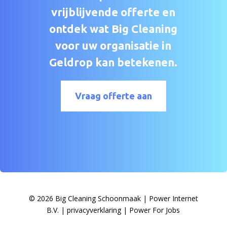
vrijblijvende offerte en
ontdek wat Big Cleaning
voor uw organisatie in
Geldrop kan betekenen.
Vraag offerte aan
© 2026 Big Cleaning Schoonmaak
|
Power Internet
B.V.
|
privacyverklaring
|
Power For Jobs