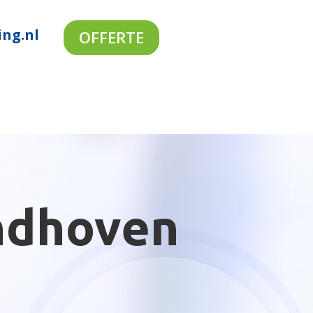
ing.nl
OFFERTE
ndhoven