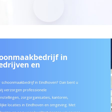
hoonmaakbedrijf in
edrijven en
 schoonmaakbedrijf in Eindhoven? Dan bent u
 Wij verzorgen professionele
stellingen, zorgorganisaties, kantoren,
jke locaties in Eindhoven en omgeving. Met