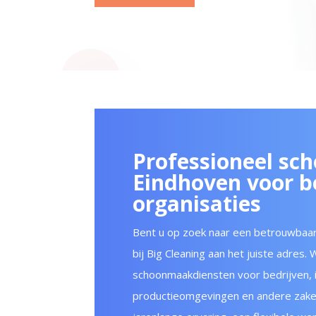
Professioneel sc
Eindhoven voor b
organisaties
Bent u op zoek naar een betrouwbaar
bij Big Cleaning aan het juiste adres.
schoonmaakdiensten voor bedrijven, in
productieomgevingen en andere zakeli