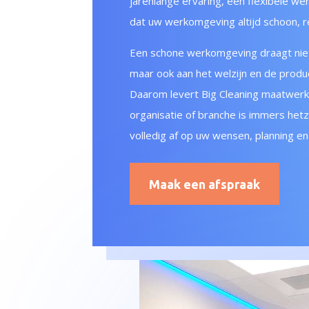
jarenlange ervaring, een flexibele we
dat uw werkomgeving altijd schoon, rep
Een schone werkomgeving draagt niet a
maar ook aan het welzijn en de produ
Daarom levert Big Cleaning maatwer
organisatie of branche is immers he
volledig af op uw wensen, planning en
Maak een afspraak