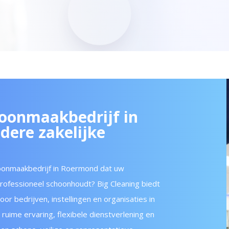
hoonmaakbedrijf in
dere zakelijke
oonmaakbedrijf in Roermond dat uw
professioneel schoonhoudt? Big Cleaning biedt
 bedrijven, instellingen en organisaties in
uime ervaring, flexibele dienstverlening en