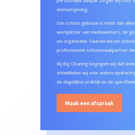
persoonlijke aanpak zorgen wij voor 
werkomgeving.
Een schoon gebouw is meer dan alleen 
werkplezier van medewerkers, de gezo
uw organisatie. Daarom kiezen steed
professionele schoonmaakpartner die 
Bij Big Cleaning begrijpen wij dat ie
ontwikkelen wij voor iedere opdracht
de dagelijkse praktijk en de specifie
Maak een afspraak