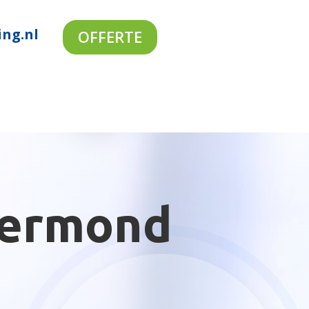
ing.nl
OFFERTE
oermond