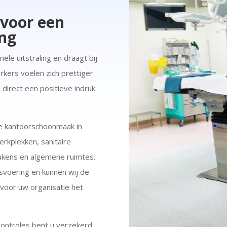
voor een
ng
le uitstraling en draagt bij
ers voelen zich prettiger
direct een positieve indruk
ke kantoorschoonmaak in
rkplekken, sanitaire
ukens en algemene ruimtes.
svoering en kunnen wij de
oor uw organisatie het
scontroles bent u verzekerd