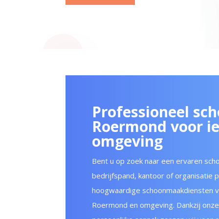
Professioneel sc
Roermond voor ie
omgeving
Bent u op zoek naar een ervaren sch
bedrijfspand, kantoor of organisatie 
hoogwaardige schoonmaakdiensten voor
Roermond en omgeving. Dankzij onze r